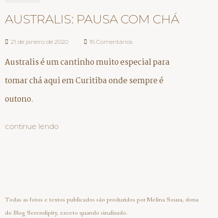
AUSTRALIS: PAUSA COM CHÁ
21 de janeiro de 2020
16 Comentários
Australis é um cantinho muito especial para
tomar chá aqui em Curitiba onde sempre é
outono.
continue lendo
Todas as fotos e textos publicados são produzidos por Melina Souza, dona
do Blog Serendipity, exceto quando sinalizado.