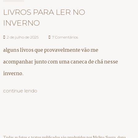
LIVROS PARA LER NO
INVERNO
2 de julho de 2025
7 Comentários
alguns livros que provavelmente vão me
acompanhar junto com uma caneca de chá nesse
inverno.
continue lendo
Todas as fotos e textos publicados são produzidos por Melina Souza, dona