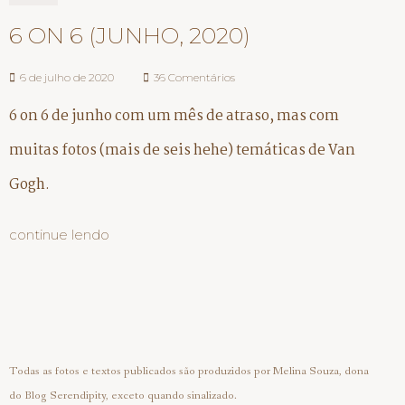
6 ON 6 (JUNHO, 2020)
6 de julho de 2020
36 Comentários
6 on 6 de junho com um mês de atraso, mas com
muitas fotos (mais de seis hehe) temáticas de Van
Gogh.
continue lendo
Todas as fotos e textos publicados são produzidos por Melina Souza, dona
do Blog Serendipity, exceto quando sinalizado.