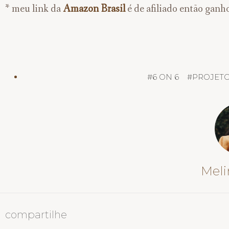
* meu link da
Amazon Brasil
é de afiliado então ganh
#
6 ON 6
#
PROJETO
Meli
compartilhe