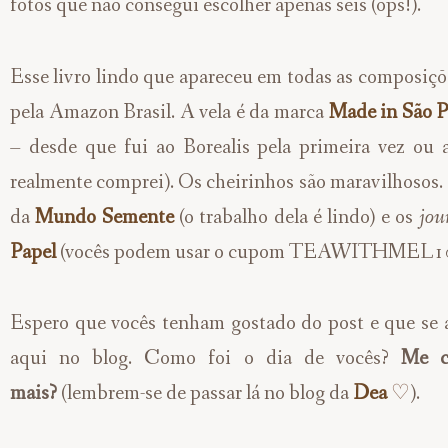
fotos que não consegui escolher apenas seis (ops!).
Esse livro lindo que apareceu em todas as composiç
pela Amazon Brasil. A vela é da marca
Made in São P
– desde que fui ao Borealis pela primeira vez ou 
realmente comprei). Os cheirinhos são maravilhosos.
da
Mundo Semente
(o trabalho dela é lindo) e os
jou
Papel
(vocês podem usar o cupom TEAWITHMEL10 e
Espero que vocês tenham gostado do post e que se a
aqui no blog.
Como foi o dia de vocês?
Me c
mais?
(lembrem-se de passar lá no blog da
Dea
♡
).