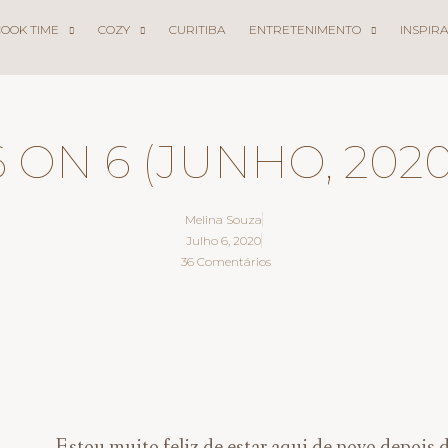
COOK TIME
COZY
CURITIBA
ENTRETENIMENTO
INSPIR
6 ON 6 (JUNHO, 2020
Melina Souza
Julho 6, 2020
36 Comentários
Estou muito feliz de estar aqui de novo depois 