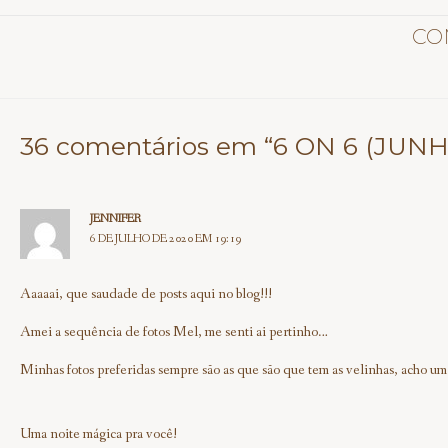
CO
36 comentários em “6 ON 6 (JUNH
JENNIFER
6 DE JULHO DE 2020 EM 19:19
Aaaaai, que saudade de posts aqui no blog!!!
Amei a sequência de fotos Mel, me senti ai pertinho…
Minhas fotos preferidas sempre são as que são que tem as velinhas, acho u
Uma noite mágica pra você!