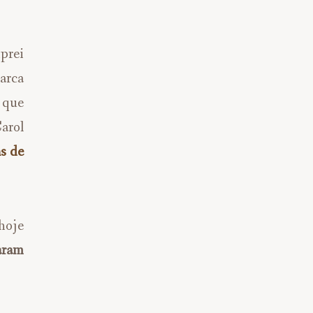
prei
marca
 que
arol
s de
hoje
aram