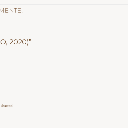
MENTE!
O, 2020)”
m charme!