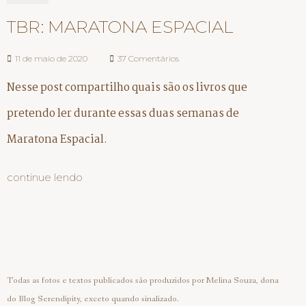
TBR: MARATONA ESPACIAL
11 de maio de 2020
37 Comentários
Nesse post compartilho quais são os livros que
pretendo ler durante essas duas semanas de
Maratona Espacial.
continue lendo
Todas as fotos e textos publicados são produzidos por Melina Souza, dona
do Blog Serendipity, exceto quando sinalizado.