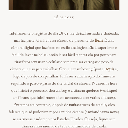
28.01.2025
Infelizmente o registro do dia 28.01 me deixa frustrada e chateada,
mas faz parte. Ganhei essa câmera de presente do
Beni
. É uma
câmera digital que faz fotos no estilo analógico. Ela é super leve e
fácil de levar na bolsa, então ia ser fácil manter ela por perto para
tirar fotos sem usar o celular e sem precisar carregar o peso da
câmera que uso para trabalhar. Gravei um unboxing (postei
aqui
) e,
logo depois de compartilhar, fui fazer a atualização do firmware
seguindo o passo-a-passo do site oficial da câmera. Na mesma hora
que iniciei o processo, deu um bug e a câmera quebrou (verifiquei
em fóruns que infelizmente isso aconteceu com vários clientes).
Entramos em contato e, depois de muitas trocas de emails, eles
falaram que só poderiam repor a minha câmera (enviando uma nova)
se eu tivesse endereço nos Estados Unidos. Ou seja, fiquei sem
câmera antes mesmo de ter a oportunidade de usá-la.