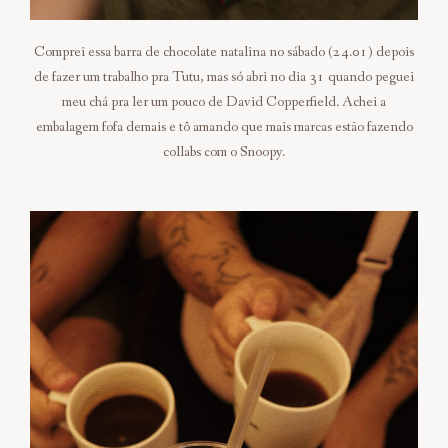
Comprei essa barra de chocolate natalina no sábado (24.01) depois
de fazer um trabalho pra Tutu, mas só abri no dia 31 quando peguei
meu chá pra ler um pouco de David Copperfield. Achei a
embalagem fofa demais e tô amando que mais marcas estão fazendo
collabs com o Snoopy.