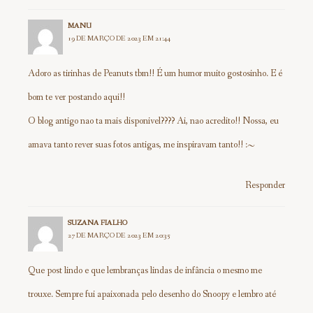
MANU
19 DE MARÇO DE 2023 EM 21:44
Adoro as tirinhas de Peanuts tbm!! É um humor muito gostosinho. E é
bom te ver postando aqui!!
O blog antigo nao ta mais disponivel???? Ai, nao acredito!! Nossa, eu
amava tanto rever suas fotos antigas, me inspiravam tanto!! :~
Responder
SUZANA FIALHO
27 DE MARÇO DE 2023 EM 20:35
Que post lindo e que lembranças lindas de infância o mesmo me
trouxe. Sempre fui apaixonada pelo desenho do Snoopy e lembro até