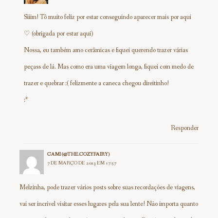
Siiim! Tô muito feliz por estar conseguindo aparecer mais por aqui
♡ (obrigada por estar aqui)
Nossa, eu também amo cerâmicas e fiquei querendo trazer várias
peçass de lá. Mas como era uma viagem longa, fiquei com medo de
trazer e quebrar :( felizmente a caneca chegou direitinho!
:*
Responder
CAMI (@THE.COZYFAIRY)
7 DE MARÇO DE 2023 EM 17:57
Melzinha, pode trazer vários posts sobre suas recordações de viagens,
vai ser incrível visitar esses lugares pela sua lente! Não importa quanto