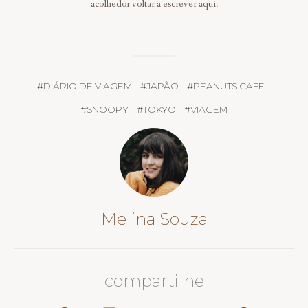
acolhedor voltar a escrever aqui.
#
DIÁRIO DE VIAGEM
#
JAPÃO
#
PEANUTS CAFE
#
SNOOPY
#
TOKYO
#
VIAGEM
Melina Souza
compartilhe