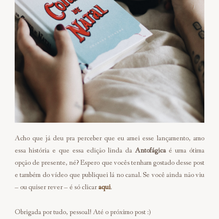
Acho que já deu pra perceber que eu amei esse lançamento, amo
essa história e que essa edição linda da
Antofágica
é uma ótima
opção de presente, né? Espero que vocês tenham gostado desse post
e também do vídeo que publiquei lá no canal. Se você ainda não viu
– ou quiser rever – é só clicar
aqui
.
Obrigada por tudo, pessoal! Até o próximo post :)