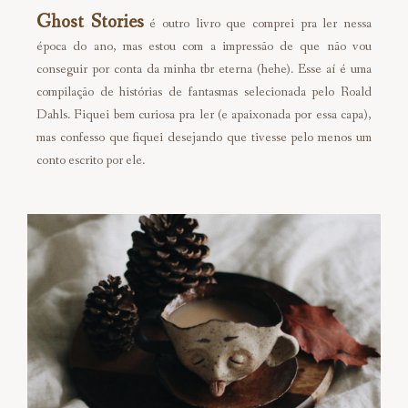
Ghost Stories
é outro livro que comprei pra ler nessa
época do ano, mas estou com a impressão de que não vou
conseguir por conta da minha tbr eterna (hehe). Esse aí é uma
compilação de histórias de fantasmas selecionada pelo Roald
Dahls. Fiquei bem curiosa pra ler (e apaixonada por essa capa),
mas confesso que fiquei desejando que tivesse pelo menos um
conto escrito por ele.