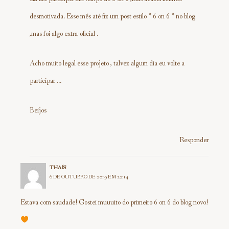
desmotivada. Esse mês até fiz um post estilo ” 6 on 6 ” no blog
,mas foi algo extra-oficial .
Acho muito legal esse projeto , talvez algum dia eu volte a
participar …
Beijos
Responder
THAÍS
6 DE OUTUBRO DE 2019 EM 22:14
Estava com saudade! Gostei muuuito do primeiro 6 on 6 do blog novo!