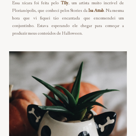
Essa xícara foi feita pelo
Tily
, um artista muito incrível de
Florianópolis, que conheci pelos Stories da
Isa Attab
. Na mesma
hora que vi fiquei tão encantada que encomendei um
conjuntinho. Estava esperando ele chegar para começar a
produzir meus conteúdos de Halloween.