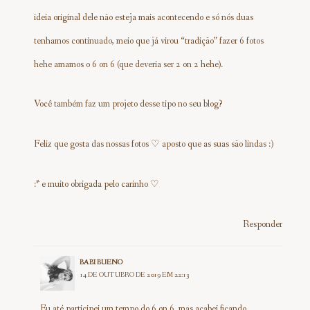
ideia original dele não esteja mais acontecendo e só nós duas
tenhamos continuado, meio que já virou “tradição” fazer 6 fotos
hehe amamos o 6 on 6 (que deveria ser 2 on 2 hehe).
Você também faz um projeto desse tipo no seu blog?
Feliz que gosta das nossas fotos ♡ aposto que as suas são lindas :)
:* e muito obrigada pelo carinho ♡
Responder
BABI BUENO
14 DE OUTUBRO DE 2019 EM 22:13
Eu até participei um tempo do 6 on 6 ,mas acabei ficando