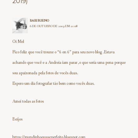
2019)”
BABI BUENO
6 DE OUTUBRO DE 2019 EM 21:08
Oi Mel
Fico feliz que você trouxe o “6 on 6” para seu novo blog .Estava
achando que você e a Andreia iam parar ,o que seria uma pena porque
sou apaixonada pela fotos de vocês duas.
Espero um dia fotografar tão bem como vocês duas.
Amei todas as fotos
Beijos
https://mundinhoquaseperfeito.blogspot.com